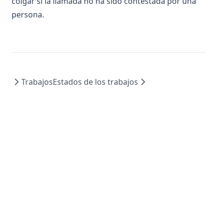
colgar si la llamada no ha sido contestada por una
persona.
Trabajos
Estados de los trabajos
Copyright © 2026 Libereco Systems